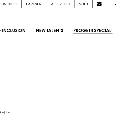
ION TRUST
PARTNER
ACCREDITI
SOCI
IT
D INCLUSION
NEW TALENTS
PROGETTI SPECIALI
BELLE