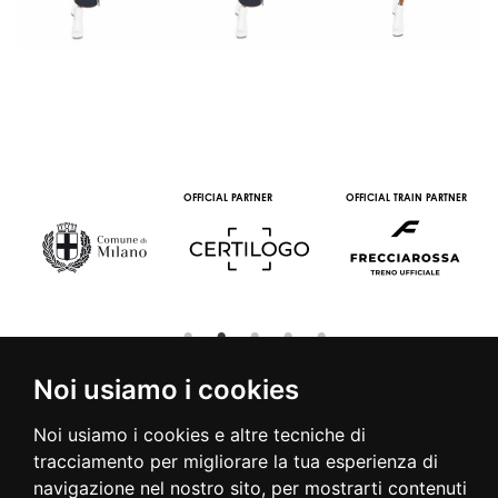
OFFICIAL PARTNER
OFFICIAL TRAIN PARTNER
Noi usiamo i cookies
Noi usiamo i cookies e altre tecniche di
© 2016 | PIAZZA DUOMO, 31 - 20122 MILANO - TEL +39.02.7771081
tracciamento per migliorare la tua esperienza di
- FAX +39.02.77710850 -
CAMERAMODA@CAMERAMODA.IT
|
APP
navigazione nel nostro sito, per mostrarti contenuti
|
PRIVACY POLICY
|
COOKIE POLICY
|
CONTATTI