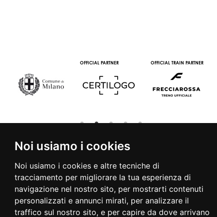
OFFICIAL PARTNER
OFFICIAL TRAIN PARTNER
Noi usiamo i cookies
Noi usiamo i cookies e altre tecniche di
© 2016 | PIAZZA DUOMO, 31 - 20122 MILANO - TEL +39.02.7771081
tracciamento per migliorare la tua esperienza di
- FAX +39.02.77710850 -
CAMERAMODA@CAMERAMODA.IT
|
APP
navigazione nel nostro sito, per mostrarti contenuti
|
PRIVACY POLICY
|
COOKIE POLICY
|
CONTATTI
personalizzati e annunci mirati, per analizzare il
traffico sul nostro sito, e per capire da dove arrivano