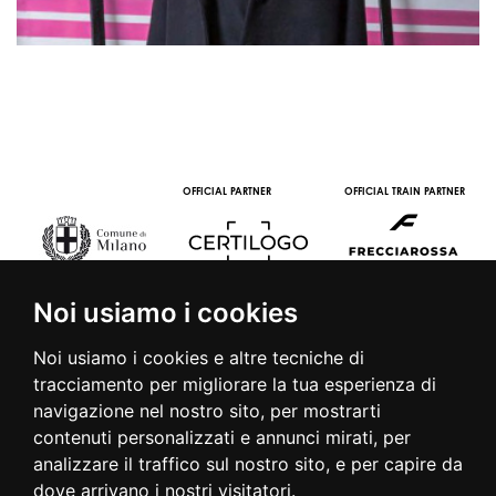
OFFICIAL PARTNER
OFFICIAL TRAIN PARTNER
Noi usiamo i cookies
Noi usiamo i cookies e altre tecniche di
tracciamento per migliorare la tua esperienza di
navigazione nel nostro sito, per mostrarti
contenuti personalizzati e annunci mirati, per
© 2016 | PIAZZA DUOMO, 31 - 20122 MILANO - TEL +39.02.7771081
analizzare il traffico sul nostro sito, e per capire da
- FAX +39.02.77710850 -
CAMERAMODA@CAMERAMODA.IT
|
APP
dove arrivano i nostri visitatori.
|
PRIVACY POLICY
|
COOKIE POLICY
|
CONTATTI