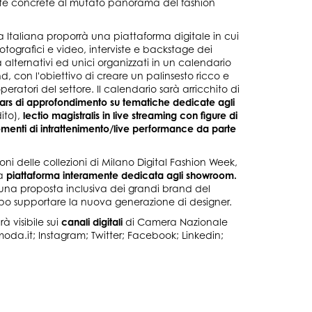
poste concrete al mutato panorama del fashion
taliana proporrà una piattaforma digitale in cui
otografici e video, interviste e backstage dei
a alternativi ed unici organizzati in un calendario
, con l'obiettivo di creare un palinsesto ricco e
 operatori del settore. Il calendario sarà arricchito di
ars di approfondimento su tematiche dedicate agli
ito),
lectio magistralis in live streaming con figure di
enti di intrattenimento/live performance da parte
ni delle collezioni di Milano Digital Fashion Week,
la
piattaforma interamente dedicata agli showroom.
e una proposta inclusiva dei grandi brand del
mpo supportare la nuova generazione di designer.
 visibile sui
canali digitali
di Camera Nazionale
da.it; Instagram; Twitter; Facebook; Linkedin;