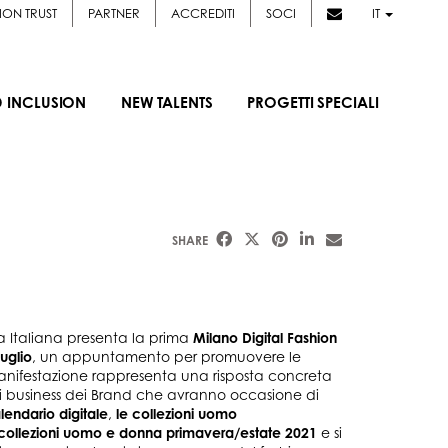
ION TRUST
PARTNER
ACCREDITI
SOCI
IT
D INCLUSION
NEW TALENTS
PROGETTI SPECIALI
SHARE
Italiana presenta la prima
Milano Digital Fashion
luglio
, un appuntamento per promuovere le
anifestazione rappresenta una risposta concreta
di business dei Brand che avranno occasione di
lendario digitale
,
le collezioni uomo
ecollezioni uomo e donna primavera/estate 2021
e si