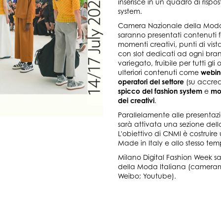
inserisce in un quadro di ris
system.
Camera Nazionale della Moda I
saranno presentati contenuti f
momenti creativi, punti di vist
con slot dedicati ad ogni brand
variegato, fruibile per tutti gli
ulteriori contenuti come
webin
operatori del settore
(su accred
spicco del fashion system
e
mom
dei creativi
.
Parallelamente alle presentazio
sarà attivata una sezione del
L'obiettivo di CNMI è costruir
Made in Italy e allo stesso te
Milano Digital Fashion Week sarà
della Moda Italiana (cameramo
Weibo; Youtube).