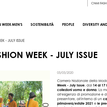
CNMI FASH
N WEEK MEN'S
SOSTENIBILITÀ
PEOPLE
DIVERSITY AN
K - JULY ISSUE
HION WEEK - JULY ISSUE
05/05/2020
Camera Nazionale della Moda 
Week - July Issue
, dal
14 al 17 
collezioni uomo e donna
. La m
all'esigenza di promozione e 
presentare, all'interno di un
ca
primavera/estate 2021
e
le pr