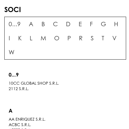
SOCI
0...9
A
B
C
D
E
F
G
H
I
K
L
M
O
P
R
S
T
V
W
0...9
10CC GLOBAL SHOP S.R.L.
2112 S.R.L.
A
AA ENRIQUEZ S.R.L.
ACBC S.R.L.