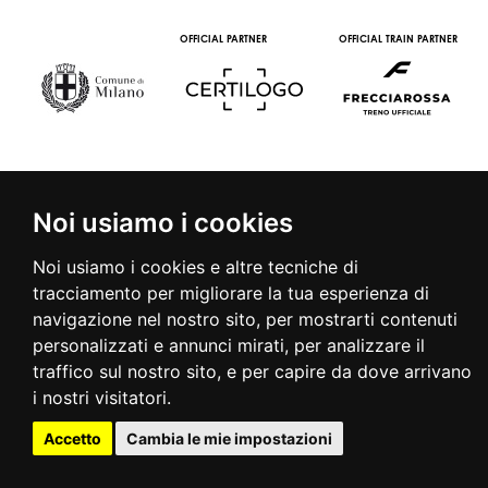
OFFICIAL PARTNER
OFFICIAL TRAIN PARTNER
Noi usiamo i cookies
Noi usiamo i cookies e altre tecniche di
tracciamento per migliorare la tua esperienza di
© 2016 | PIAZZA DUOMO, 31 - 20122 MILANO - TEL +39.02.7771081
- FAX +39.02.77710850 -
CAMERAMODA@CAMERAMODA.IT
|
APP
navigazione nel nostro sito, per mostrarti contenuti
|
PRIVACY POLICY
|
COOKIE POLICY
|
CONTATTI
personalizzati e annunci mirati, per analizzare il
traffico sul nostro sito, e per capire da dove arrivano
i nostri visitatori.
Accetto
Cambia le mie impostazioni