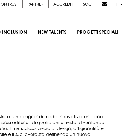
ION TRUST
PARTNER
ACCREDITI
SOCI
IT
D INCLUSION
NEW TALENTS
PROGETTI SPECIALI
frica; un designer di moda innovativo; un'icona
osi editoriali di quotidiani e riviste, diventando
no. Il meticoloso lavoro di design, artigianalità e
le e il suo lavoro sta definendo un nuovo