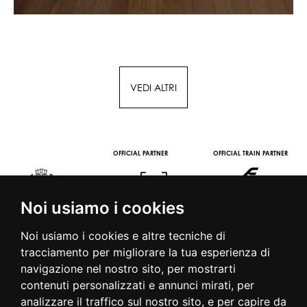
VEDI ALTRI
OFFICIAL MEDIA PARTNER
OFFICIAL WINE PARTNER
STREAMING AND VOD
PARTNERS
Noi usiamo i cookies
Noi usiamo i cookies e altre tecniche di
tracciamento per migliorare la tua esperienza di
navigazione nel nostro sito, per mostrarti
contenuti personalizzati e annunci mirati, per
© 2016 | PIAZZA DUOMO, 31 - 20122 MILANO - TEL +39.02.7771081
analizzare il traffico sul nostro sito, e per capire da
- FAX +39.02.77710850 -
CAMERAMODA@CAMERAMODA.IT
|
APP