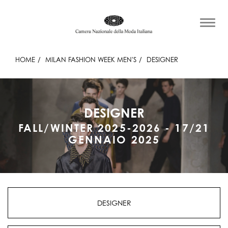
HOME
MILAN FASHION WEEK MEN'S
DESIGNER
DESIGNER
FALL/WINTER 2025-2026 - 17/21
GENNAIO 2025
DESIGNER
WOOLRICH BLACK LABEL BY TODD SNYDER