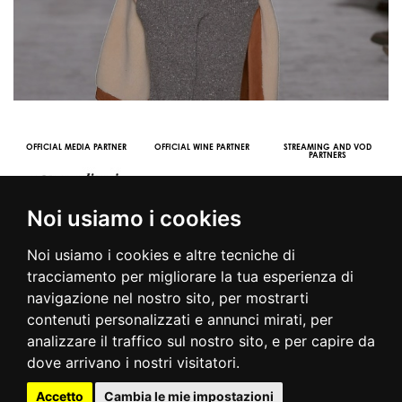
OFFICIAL MEDIA PARTNER
OFFICIAL WINE PARTNER
STREAMING AND VOD
PARTNERS
Noi usiamo i cookies
Noi usiamo i cookies e altre tecniche di
tracciamento per migliorare la tua esperienza di
navigazione nel nostro sito, per mostrarti
contenuti personalizzati e annunci mirati, per
© 2016 | PIAZZA DUOMO, 31 - 20122 MILANO - TEL +39.02.7771081
analizzare il traffico sul nostro sito, e per capire da
- FAX +39.02.77710850 -
CAMERAMODA@CAMERAMODA.IT
|
APP
dove arrivano i nostri visitatori.
|
PRIVACY POLICY
|
COOKIE POLICY
|
CONTATTI
Accetto
Cambia le mie impostazioni