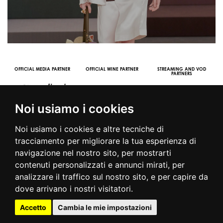
OFFICIAL MEDIA PARTNER
OFFICIAL WINE PARTNER
STREAMING AND VOD
PARTNERS
Noi usiamo i cookies
Noi usiamo i cookies e altre tecniche di
tracciamento per migliorare la tua esperienza di
navigazione nel nostro sito, per mostrarti
contenuti personalizzati e annunci mirati, per
© 2016 | PIAZZA DUOMO, 31 - 20122 MILANO - TEL +39.02.7771081
analizzare il traffico sul nostro sito, e per capire da
- FAX +39.02.77710850 -
CAMERAMODA@CAMERAMODA.IT
|
APP
dove arrivano i nostri visitatori.
|
PRIVACY POLICY
|
COOKIE POLICY
|
CONTATTI
Accetto
Cambia le mie impostazioni