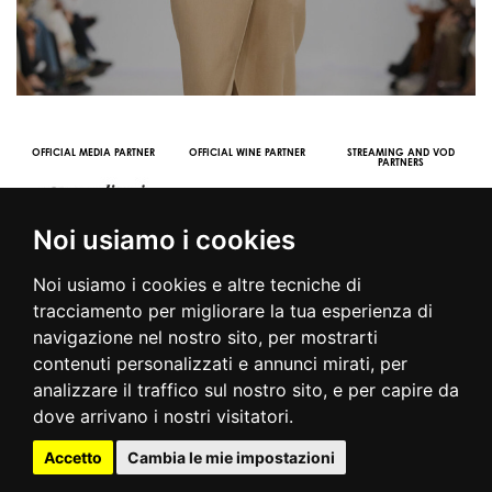
OFFICIAL MEDIA PARTNER
OFFICIAL WINE PARTNER
STREAMING AND VOD
PARTNERS
Noi usiamo i cookies
Noi usiamo i cookies e altre tecniche di
tracciamento per migliorare la tua esperienza di
navigazione nel nostro sito, per mostrarti
contenuti personalizzati e annunci mirati, per
© 2016 | PIAZZA DUOMO, 31 - 20122 MILANO - TEL +39.02.7771081
analizzare il traffico sul nostro sito, e per capire da
- FAX +39.02.77710850 -
CAMERAMODA@CAMERAMODA.IT
|
APP
dove arrivano i nostri visitatori.
|
PRIVACY POLICY
|
COOKIE POLICY
|
CONTATTI
Accetto
Cambia le mie impostazioni