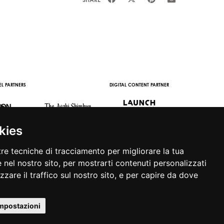
IN PARTNER
OFFICIAL MEDIA PARTNER
OFFICIAL WINE PARTNER
STREAMING AND
PARTNERS
kies
tre tecniche di tracciamento per migliorare la tua
 nel nostro sito, per mostrarti contenuti personalizzati
izzare il traffico sul nostro sito, e per capire da dove
|
APP
|
PRIVACY POLICY
|
COOKIE POLICY
|
CONTATTI
impostazioni