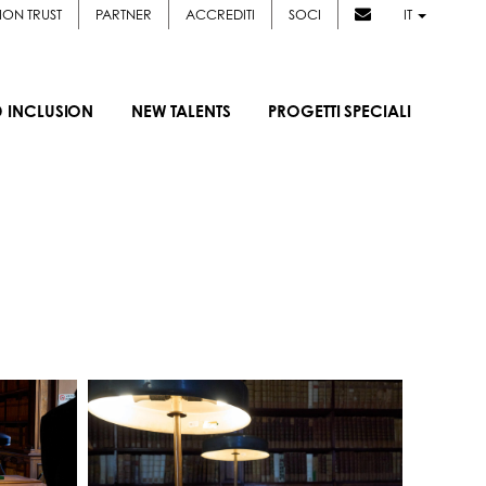
ION TRUST
PARTNER
ACCREDITI
SOCI
IT
D INCLUSION
NEW TALENTS
PROGETTI SPECIALI