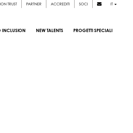
ION TRUST
PARTNER
ACCREDITI
SOCI
IT
D INCLUSION
NEW TALENTS
PROGETTI SPECIALI