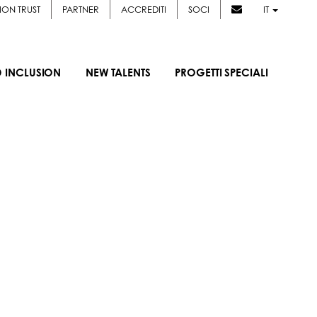
ION TRUST
PARTNER
ACCREDITI
SOCI
IT
D INCLUSION
NEW TALENTS
PROGETTI SPECIALI