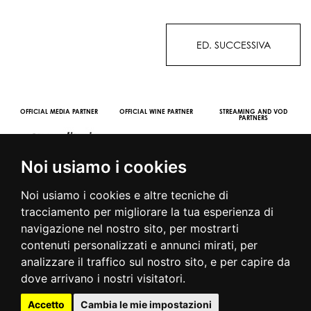
ED. SUCCESSIVA
OOH STREAMING PARTNER
VIDEO CHANNEL PARTNERS
Noi usiamo i cookies
Noi usiamo i cookies e altre tecniche di
tracciamento per migliorare la tua esperienza di
navigazione nel nostro sito, per mostrarti
contenuti personalizzati e annunci mirati, per
© 2016 | PIAZZA DUOMO, 31 - 20122 MILANO - TEL +39.02.7771081
analizzare il traffico sul nostro sito, e per capire da
- FAX +39.02.77710850 -
CAMERAMODA@CAMERAMODA.IT
|
APP
dove arrivano i nostri visitatori.
|
PRIVACY POLICY
|
COOKIE POLICY
|
CONTATTI
Accetto
Cambia le mie impostazioni