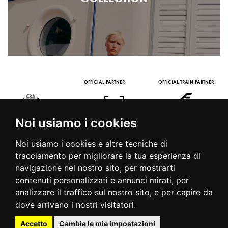
OFFICIAL PARTNER
OFFICIAL TRAIN PARTNER
Noi usiamo i cookies
Noi usiamo i cookies e altre tecniche di
tracciamento per migliorare la tua esperienza di
navigazione nel nostro sito, per mostrarti
contenuti personalizzati e annunci mirati, per
© 2016 | PIAZZA DUOMO, 31 - 20122 MILANO - TEL +39.02.7771081
analizzare il traffico sul nostro sito, e per capire da
- FAX +39.02.77710850 -
CAMERAMODA@CAMERAMODA.IT
|
APP
dove arrivano i nostri visitatori.
|
PRIVACY POLICY
|
COOKIE POLICY
|
CONTATTI
Accetto
Cambia le mie impostazioni