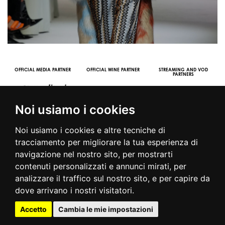
OFFICIAL MEDIA PARTNER
OFFICIAL WINE PARTNER
STREAMING AND VOD
PARTNERS
Noi usiamo i cookies
Noi usiamo i cookies e altre tecniche di
tracciamento per migliorare la tua esperienza di
navigazione nel nostro sito, per mostrarti
contenuti personalizzati e annunci mirati, per
© 2016 | PIAZZA DUOMO, 31 - 20122 MILANO - TEL +39.02.7771081
analizzare il traffico sul nostro sito, e per capire da
- FAX +39.02.77710850 -
CAMERAMODA@CAMERAMODA.IT
|
APP
dove arrivano i nostri visitatori.
|
PRIVACY POLICY
|
COOKIE POLICY
|
CONTATTI
Accetto
Cambia le mie impostazioni