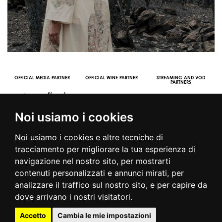
OFFICIAL MEDIA PARTNER
OFFICIAL WINE PARTNER
STREAMING AND VOD
PARTNERS
Noi usiamo i cookies
Noi usiamo i cookies e altre tecniche di
tracciamento per migliorare la tua esperienza di
navigazione nel nostro sito, per mostrarti
contenuti personalizzati e annunci mirati, per
© 2016 | PIAZZA DUOMO, 31 - 20122 MILANO - TEL +39.02.7771081
analizzare il traffico sul nostro sito, e per capire da
- FAX +39.02.77710850 -
CAMERAMODA@CAMERAMODA.IT
|
APP
dove arrivano i nostri visitatori.
|
PRIVACY POLICY
|
COOKIE POLICY
|
CONTATTI
Accetto
Cambia le mie impostazioni