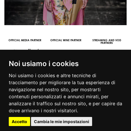
NG AND VOD
OOH STREAMING PARTNER
VIDEO CHANNEL PARTNERS
RTNERS
Noi usiamo i cookies
Noi usiamo i cookies e altre tecniche di
tracciamento per migliorare la tua esperienza di
navigazione nel nostro sito, per mostrarti
contenuti personalizzati e annunci mirati, per
© 2016 | PIAZZA DUOMO, 31 - 20122 MILANO - TEL +39.02.7771081
analizzare il traffico sul nostro sito, e per capire da
- FAX +39.02.77710850 -
CAMERAMODA@CAMERAMODA.IT
|
APP
dove arrivano i nostri visitatori.
|
PRIVACY POLICY
|
COOKIE POLICY
|
CONTATTI
Accetto
Cambia le mie impostazioni